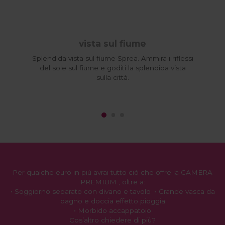
vista sul fiume
Splendida vista sul fiume Sprea. Ammira i riflessi
del sole sul fiume e goditi la splendida vista
sulla città.
Per qualche euro in più avrai tutto ciò che offre la
CAMERA
PREMIUM
, oltre a:
• Soggiorno separato con divano e tavolo • Grande vasca da
bagno e doccia effetto pioggia
• Morbido accappatoio
Cos’altro chiedere di più?