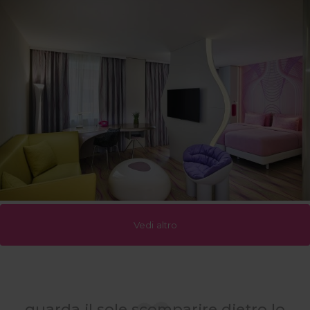
Vedi altro
guarda il sole scomparire dietro lo