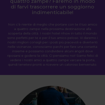
quattro zampe? Faremo in modo
di farvi trascorrere un soggiorno
indimenticabile!
Non c’è niente di meglio che portare con te il tuo amico
a quattro zampe nella prossima destinazione alla
scoperta della città. I nostri hotel nhow in tutto il mondo
sono perfetti per te e per il tuo amico peloso. Vi daremo i
nostri migliori consigli per i posti più piacevoli e divertenti
nelle vicinanze, conosciamo parchi per fare una corsetta
insieme e possiamo condividere alcuni angoli dove
riposarsi e godersi la città. Ci pensiamo noi! Siamo felici di
vedere i nostri amici a quattro zampe varcare la porta,
quindi tenetevi pronti a ricevere un caloroso benvenuto.