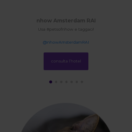
nhow Amsterdam RAI
Usa #petsofnhow e taggaci!
@nhowAmsterdamRAI
consulta l’hotel