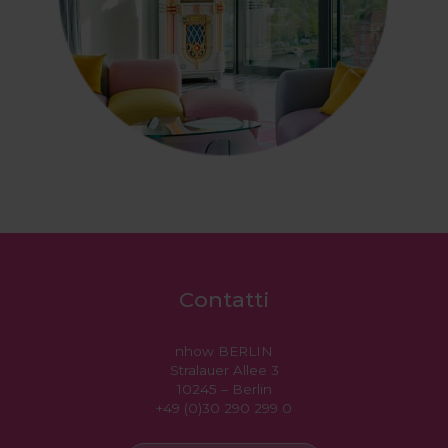
Contatti
nhow BERLIN
Stralauer Allee 3
10245 – Berlin
+49 (0)30 290 299 0