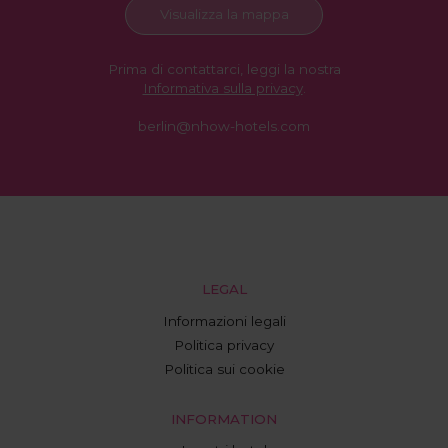
Visualizza la mappa
Prima di contattarci, leggi la nostra
Informativa sulla privacy
.
berlin@nhow-hotels.com
LEGAL
Informazioni legali
Politica privacy
Politica sui cookie
INFORMATION