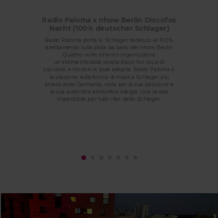
Radio Paloma x nhow Berlin Discofox
Nacht (100% deutscher Schlager)
Radio Paloma porta lo Schlager tedesco al 100%
direttamente sulla pista da ballo del nhow Berlin.
Quattro volte all’anno organizziamo
un’indimenticabile serata disco fox ricca di
successi, emozioni e pura allegria. Radio Paloma è
la stazione radiofonica di musica Schlager più
amata della Germania, nota per la sua passione e
la sua autentica atmosfera allegra. Una serata
imperdibile per tutti i fan dello Schlager.