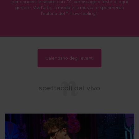
per concerti e serate con DJ, vernissage o feste di ogni
genere. Vivi l’arte, la moda e la musica e sperimenta
l’euforia del “nhow-feeling”.
Calendario degli eventi
spettacoli dal vivo