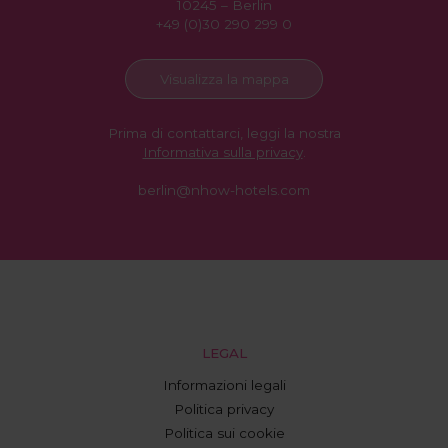
10245 – Berlin
+49 (0)30 290 299 0
Visualizza la mappa
Prima di contattarci, leggi la nostra
Informativa sulla privacy
.
berlin@nhow-hotels.com
LEGAL
Informazioni legali
Politica privacy
Politica sui cookie