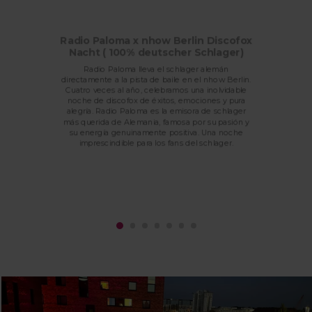
Radio Paloma x nhow Berlin Discofox
Nacht ( 100% deutscher Schlager)
Radio Paloma lleva el schlager alemán
directamente a la pista de baile en el nhow Berlin.
Cuatro veces al año, celebramos una inolvidable
noche de discofox de éxitos, emociones y pura
alegría. Radio Paloma es la emisora de schlager
más querida de Alemania, famosa por su pasión y
su energía genuinamente positiva. Una noche
imprescindible para los fans del schlager.