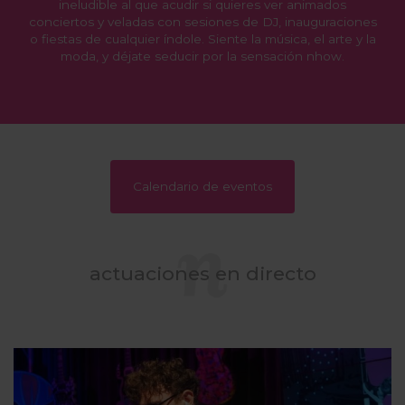
ineludible al que acudir si quieres ver animados
conciertos y veladas con sesiones de DJ, inauguraciones
o fiestas de cualquier índole. Siente la música, el arte y la
moda, y déjate seducir por la sensación nhow.
Calendario de eventos
actuaciones en directo