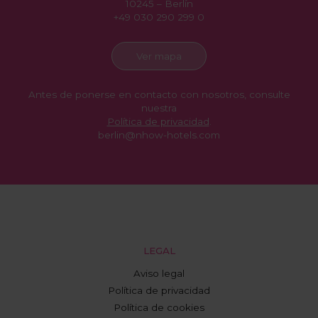
10245 – Berlín
+49 030 290 299 0
Ver mapa
Antes de ponerse en contacto con nosotros, consulte
nuestra
Política de privacidad
.
berlin@nhow-hotels.com
LEGAL
Aviso legal
Política de privacidad
Política de cookies