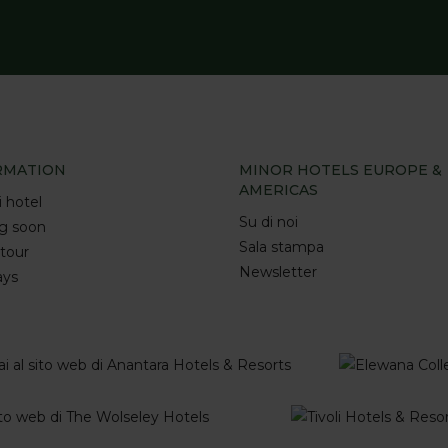
RMATION
MINOR HOTELS EUROPE &
AMERICAS
i hotel
Su di noi
g soon
Sala stampa
 tour
Newsletter
ays