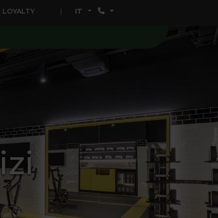
LOYALTY
IT
r
izi