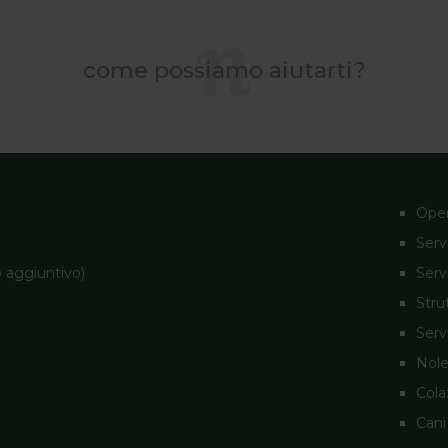
come possiamo aiutarti?
Open
Servi
 aggiuntivo)
Serv
Stru
Serv
Nole
Cola
Cani