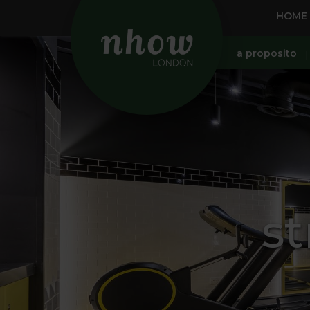
HOME
a proposito
st