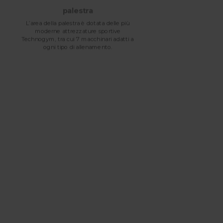
bol
palestra
Non
L’area della palestra è dotata delle più
poss
moderne attrezzature sportive
Technogym, tra cui 7 macchinari adatti a
ogni tipo di allenamento.