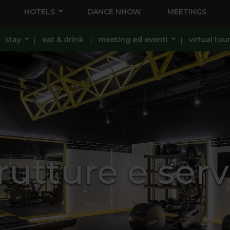
HOTELS
DANCE NHOW
MEETINGS
stay
eat & drink
meeting ed eventi
virtual tou
rutture e serv