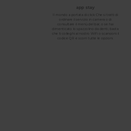
app stay
are?
Il mondo a portata di click Che si tratti di
nno
ordinare il servizio in camera o di
un
consultare il menù del bar, o se hai
 in
dimenticato lo spazzolino da denti, basta
che ti colleghi al nostro WiFi o scansioni il
codice QR e scorri tutte le opzioni.