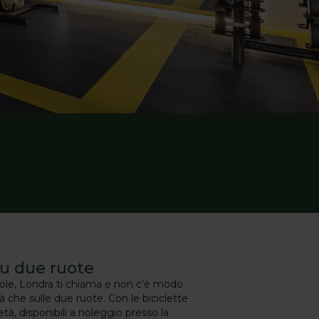
su due ruote
il sole, Londra ti chiama e non c’è modo
tà che sulle due ruote. Con le biciclette
tà, disponibili a noleggio presso la