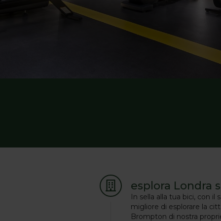
esplora Londra 
In sella alla tua bici, con 
migliore di esplorare la cit
Brompton di nostra proprie