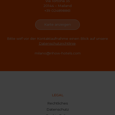
Via Tortona 35
20144 – Mailand
+39 024898861
Karte anzeigen
Bitte wirf vor der Kontaktaufnahme einen Blick auf unsere
Datenschutzrichtlinie
.
milano@nhow-hotels.com
LEGAL
Rechtliches
Datenschutz