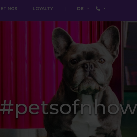
ETINGS
LOYALTY
DE
#petsofnho