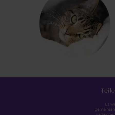
Teil
Es wi
gemeinsam 
verbringen