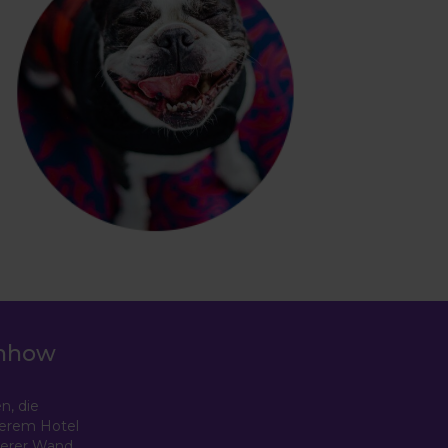
fnhow
n, die
serem Hotel
nserer Wand