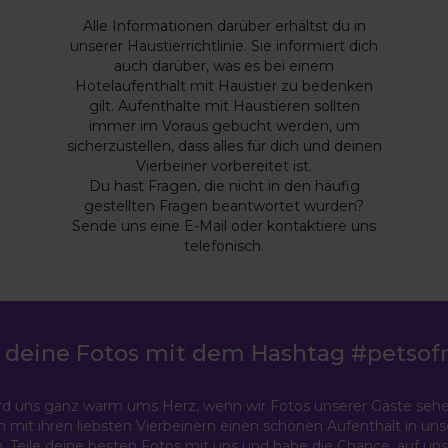
Alle Informationen darüber erhältst du in
unserer Haustierrichtlinie. Sie informiert dich
auch darüber, was es bei einem
Hotelaufenthalt mit Haustier zu bedenken
gilt. Aufenthalte mit Haustieren sollten
immer im Voraus gebucht werden, um
sicherzustellen, dass alles für dich und deinen
Vierbeiner vorbereitet ist.
Du hast Fragen, die nicht in den häufig
gestellten Fragen beantwortet wurden?
Sende uns eine E-Mail oder kontaktiere uns
telefonisch.
e deine Fotos mit dem Hashtag #petso
rd uns ganz warm ums Herz, wenn wir Fotos unserer Gäste sehe
mit ihren liebsten Vierbeinern einen schönen Aufenthalt in un
. Teile deine besten Fotos mit uns und habe die Chance, auf u