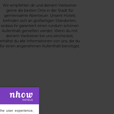
Wir empfehlen dir und deinem Vierbeiner
gerne die besten Orte in der Stadt für
gemeinsame Abenteuer. Unsere Hotels
befinden sich an großartigen Standorten,
sodass ihr garantiert einen rundum schönen
Aufenthalt genießen werdet. Wenn du mit
deinem Vierbeiner bei uns eincheckst,
erhältst du alle Informationen von uns, die du
für einen angenehmen Aufenthalt benötigst.
the user experience,