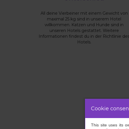
All deine Vierbeiner mit einem Gewicht von
maximal 25 kg sind in unserem Hotel
willkommen. Katzen und Hunde sind in
unseren Hotels gestattet. Weitere
Informationen findest du in der Richtlinie de
Hotels.
Cookie consen
This site uses its 