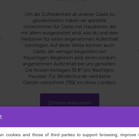
Um die Zufriedenheit all unserer Gäste zu
gewährleisten, haben wir spezielle
Hotelzimmer für Gäste mit Haustieren, die
mit allem ausgestattet sind, was du und dein
s
Vierbeiner für einen angenehmen Aufenthalt
benötigen. Auf diese Weise können auch
Gäste, die weniger begeistert von
flauschigen Begleitern sind, einen rundum
angenehmen Aufenthalt bei uns genießen.
Die Kosten betragen 35 €* pro Nacht/pro
Haustier. Für Blindenhunde wird keine
Gebühr verrechnet (*35£ im nhow London).
Zimmer reservieren
t
own cookies and those of third parties to support browsing, improve 