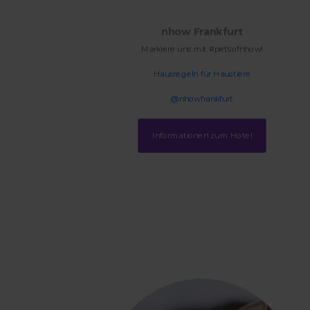
nhow Frankfurt
Markiere uns mit #petsofnhow!
Hausregeln für Haustiere
@nhowfrankfurt
Informationen zum Hotel