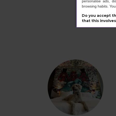
personalise ads, di
browsing habits. Yo
Do you accept th
that this involve