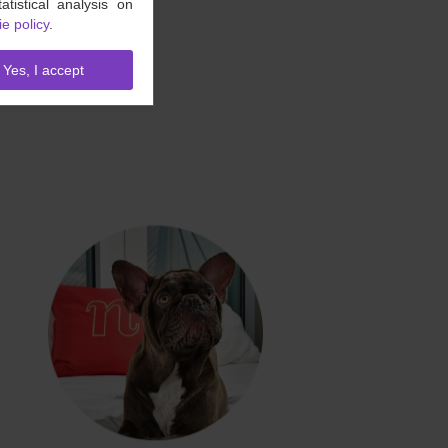
tistical analysis on
e policy
.
Yes, I accept