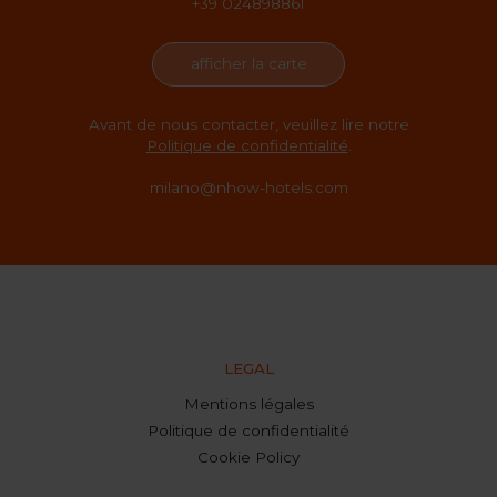
+39 024898861
afficher la carte
Avant de nous contacter, veuillez lire notre
Politique de confidentialité
.
milano@nhow-hotels.com
LEGAL
Mentions légales
Politique de confidentialité
Cookie Policy