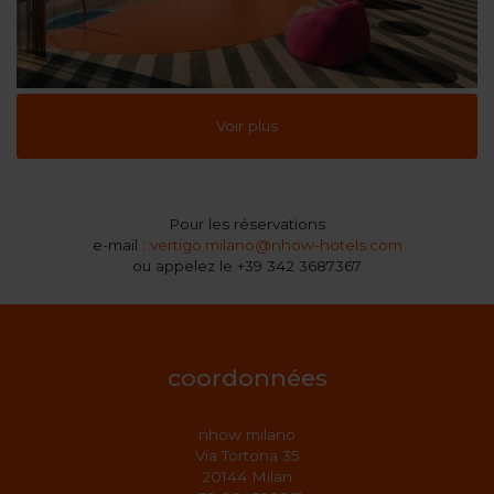
Voir plus
Pour les réservations
e-mail :
vertigo.milano@nhow-hotels.com
ou appelez le +39 342 3687367
coordonnées
nhow milano
Via Tortona 35
20144 Milan