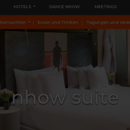
HOTELS
DANCE NHOW
MEETINGS
bernachten
Essen und Trinken
Tagungen und Vera
nhow suite