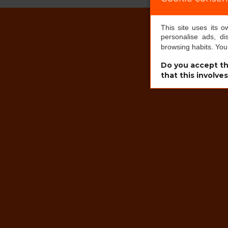
This site uses its 
personalise ads, di
browsing habits. Yo
Do you accept th
that this involve