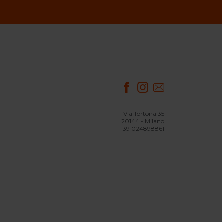
Via Tortona 35
20144 - Milano
+39 024898861