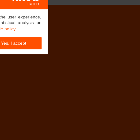
the user experience,
tistical analysis on
e policy
.
Yes, I accept