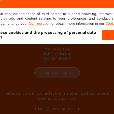
own cookies and those of third parties to support browsing, improve 
splay ads and content relating to your preferences and conduct sta
u can change your
Configuration
or obtain more information in our
Cooki
Kontakt
ese cookies and the processing of personal data
s?
nhow milano
Via Tortona 35
20144 – Mailand
+39 024898861
Karte anzeigen
Bitte wirf vor der Kontaktaufnahme einen Blick auf unsere
Datenschutzrichtlinie
.
milano@nhow-hotels.com