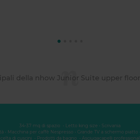
cipali della nhow Junior Suite upper floo
34-37 mq di spazio • Letto king size • Scrivania
ittà • Macchina per caffè Nespresso • Grande TV a schermo piatto • 
celta di cuscini • Prodotti da bagno • Asciugacapelli professiona