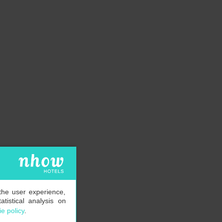
the user experience,
tistical analysis on
e policy
.