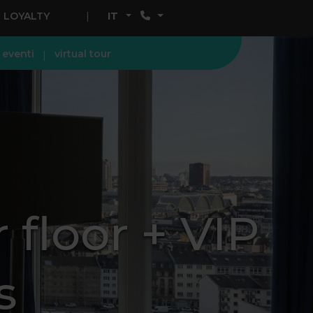
LOYALTY
IT
 eventi
virtual tour
floor + VIP
s