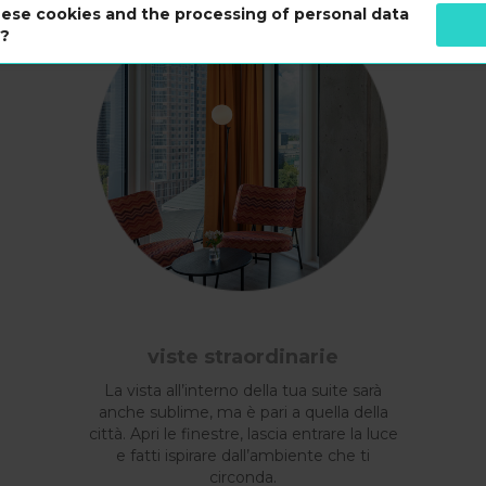
ese cookies and the processing of personal data
s?
viste straordinarie
La vista all’interno della tua suite sarà
anche sublime, ma è pari a quella della
città. Apri le finestre, lascia entrare la luce
e fatti ispirare dall’ambiente che ti
circonda.