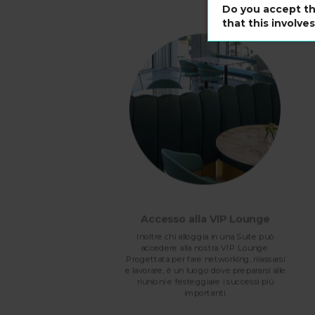
Do you accept th
that this involve
Accesso alla VIP Lounge
to
Inoltre chi alloggia in una Suite può
accedere alla nostra VIP Lounge.
i che
Progettata per fare networking, rilassarsi
mai.
e lavorare, è un luogo dove prepararsi alle
i una
riunioni e festeggiare i successi più
iorno
importanti.
oni e
hotel.