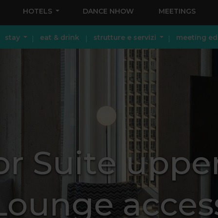
HOTELS
DANCE NHOW
MEETINGS
stay
eat & drink
strutture e servizi
meeting ed
r Suite upper 
Lounge acces