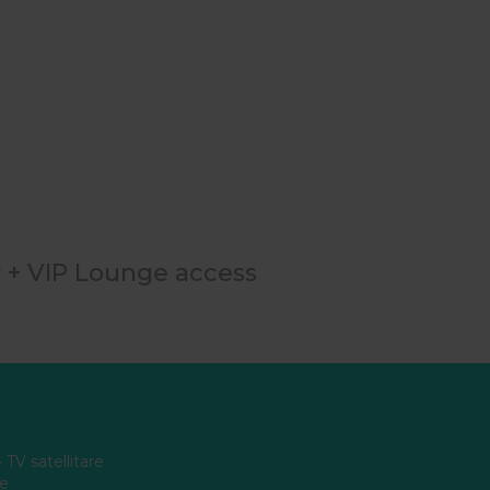
r + VIP Lounge access
TV satellitare
le