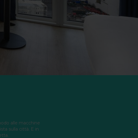
omodo alle macchine
ta sulla città. E in
etta.