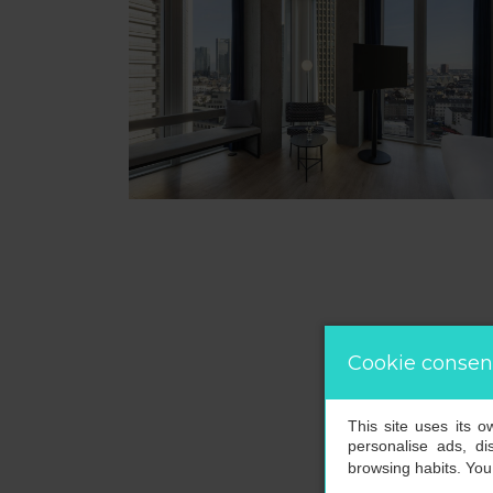
Cookie consen
This site uses its 
personalise ads, di
browsing habits. Yo