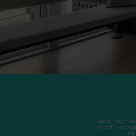
Queste magnifiche 
da caffè Nespresso.
più,