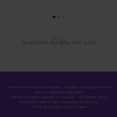
qualcosa di bello per tutti
• Palestra con vista sullo skyline • I migliori consigli per vivere
come un abitante del posto
• Niente è troppo assurdo, sii creativo • Gli animali sono i
benvenuti nelle nostre zampastiche camere
• Tanto spazio per scoprire l’arte