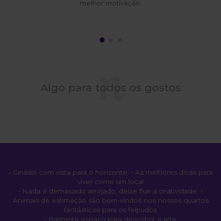
melhor motivação.
Algo para todos os gostos
• Ginásio com vista para o horizonte • As melhores dicas para
viver como um local
• Nada é demasiado arrojado, deixe fluir a criatividade •
Animais de estimação são bem-vindos nos nossos quartos
fantásticos para os felpudos
• Bastante espaço para descobrir a arte