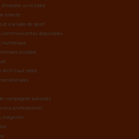
 d’installer un lit bébé
e toilette
uit à la salle de sport
 communicantes disponibles
rt numérique
émentaire possible
uit
 Wi-Fi haut débit
nternationales
de compagnie autorisés
veux professionnel
u baignoire
lon
ky