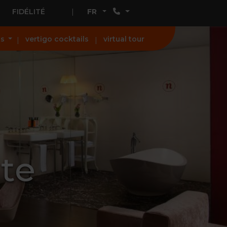
FIDÉLITÉ
FR
ts
vertigo cocktails
virtual tour
ite