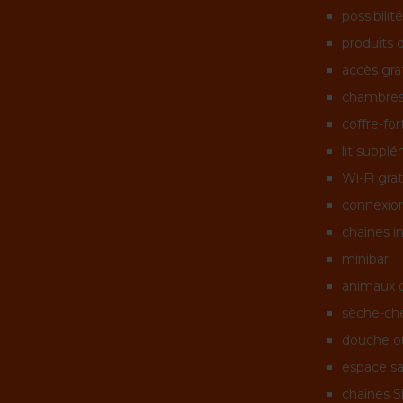
possibilité
produits d
accès grat
chambres
coffre-fo
lit suppl
Wi-Fi grat
connexion
chaînes i
minibar
animaux 
sèche-che
douche o
espace sa
chaînes S