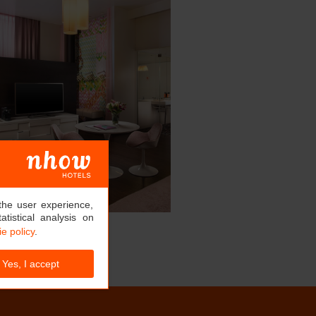
the user experience,
tistical analysis on
e policy
.
Yes, I accept