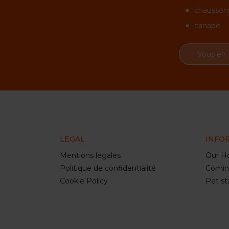
chausson
canapé
Vous en
LEGAL
INFO
Mentions légales
Our Ho
Politique de confidentialité
Comin
Cookie Policy
Pet st