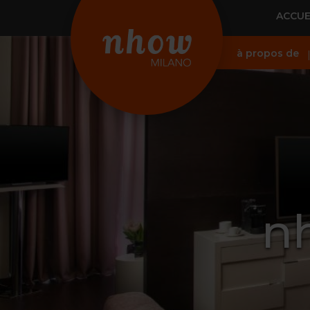
ACCUE
à propos de
nh