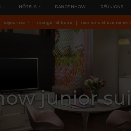
IL
HÔTELS
DANCE NHOW
RÉUNIONS
séjournez
manger et boire
réunions et événemen
ow junior su