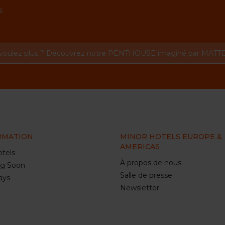
s
 voulez plus ? Découvrez notre PENTHOUSE imaginé par MAT
RMATION
MINOR HOTELS EUROPE &
AMERICAS
tels
À propos de nous
g Soon
Salle de presse
ays
Newsletter