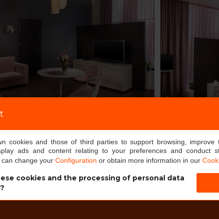
t
own cookies and those of third parties to support browsing, improve 
splay ads and content relating to your preferences and conduct sta
u can change your
Configuration
or obtain more information in our
Cooki
ese cookies and the processing of personal data
s?