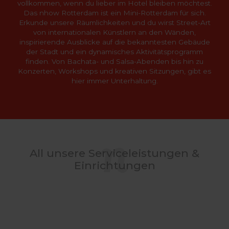
vollkommen, wenn du lieber im Hotel bleiben möchtest.
Das nhow Rotterdam ist ein Mini-Rotterdam für sich.
Erkunde unsere Räumlichkeiten und du wirst Street-Art
von internationalen Künstlern an den Wänden,
inspirierende Ausblicke auf die bekanntesten Gebäude
der Stadt und ein dynamisches Aktivitätsprogramm
finden. Von Bachata- und Salsa-Abenden bis hin zu
Konzerten, Workshops und kreativen Sitzungen, gibt es
hier immer Unterhaltung.
All unsere Serviceleistungen &
Einrichtungen