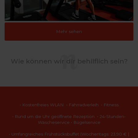
Mehr sehen
Wie können wir dir behilflich sein?
• Kostenfreies WLAN • Fahrradverleih • Fitness
• Rund um die Uhr geöffnete Rezeption • 24-Stunden-
Wäscheservice • Bügelservice
• Umfangreiches Frühstücksbuffet (Wochentags: 23,90 € |