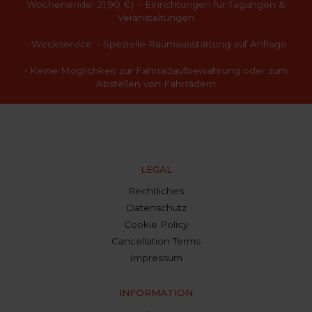
Wochenende: 21,90 €) • Einrichtungen für Tagungen &
Veranstaltungen
• Weckservice • Spezielle Raumausstattung auf Anfrage
• Keine Möglichkeit zur Fahrradaufbewahrung oder zum
Abstellen von Fahrrädern
LEGAL
Rechtliches
Datenschutz
Cookie Policy
Cancellation Terms
Impressum
INFORMATION