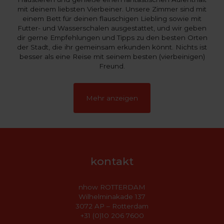
mit deinem liebsten Vierbeiner. Unsere Zimmer sind mit
einem Bett für deinen flauschigen Liebling sowie mit
Futter- und Wasserschalen ausgestattet, und wir geben
dir gerne Empfehlungen und Tipps zu den besten Orten
der Stadt, die ihr gemeinsam erkunden könnt. Nichts ist
besser als eine Reise mit seinem besten (vierbeinigen)
Freund.
Mehr anzeigen
kontakt
nhow ROTTERDAM
Wilhelminakade 137
3072 AP – Rotterdam
+31 (0)10 206 7600