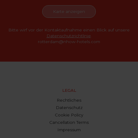
Karte anzeigen
Bitte wirf vor der Kontaktaufnahme einen Blick auf unsere
Datenschutzrichtlinie
.
rotterdam@nhow-hotels.com
LEGAL
Rechtliches
Datenschutz
Cookie Policy
Cancellation Terms
Impressum