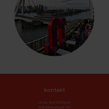
kontakt
nhow ROTTERDAM
Wilhelminakade 137