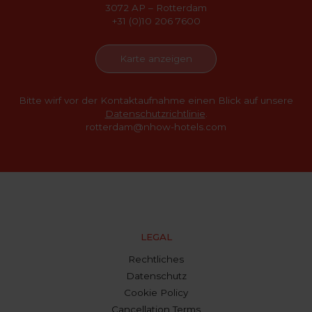
3072 AP – Rotterdam
+31 (0)10 206 7600
Karte anzeigen
Bitte wirf vor der Kontaktaufnahme einen Blick auf unsere
Datenschutzrichtlinie
.
rotterdam@nhow-hotels.com
LEGAL
Rechtliches
Datenschutz
Cookie Policy
Cancellation Terms