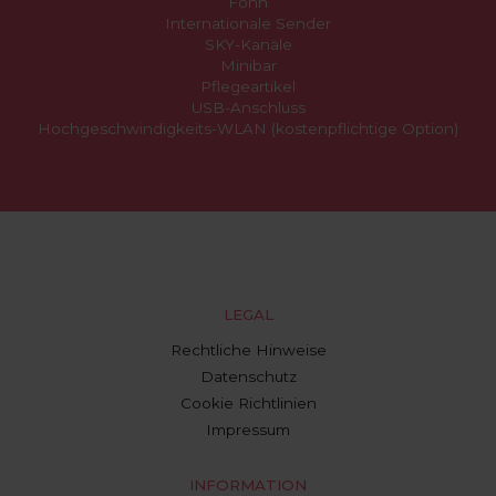
Föhn
Internationale Sender
SKY-Kanäle
Minibar
Pflegeartikel
USB-Anschluss
Hochgeschwindigkeits-WLAN (kostenpflichtige Option)
LEGAL
Rechtliche Hinweise
Datenschutz
Cookie Richtlinien
Impressum
INFORMATION