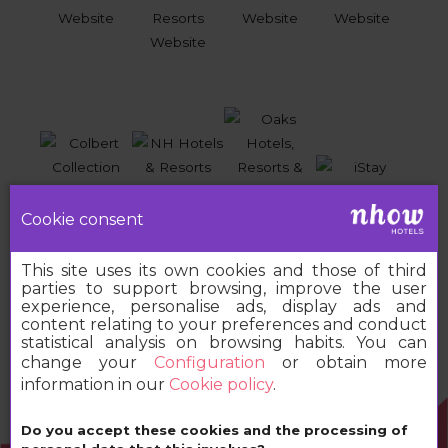
Cookie consent
This site uses its own cookies and those of third
parties to support browsing, improve the user
experience, personalise ads, display ads and
content relating to your preferences and conduct
statistical analysis on browsing habits. You can
change your
Configuration
or obtain more
information in our
Cookie policy
.
Do you accept these cookies and the processing of
2026 MINOR HOTELS EUROPE & AMERICAS