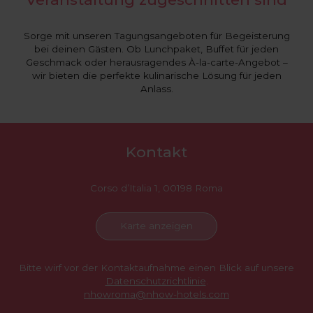
Sorge mit unseren Tagungsangeboten für Begeisterung
bei deinen Gästen. Ob Lunchpaket, Buffet für jeden
Geschmack oder herausragendes À-la-carte-Angebot –
wir bieten die perfekte kulinarische Lösung für jeden
Anlass.
Kontakt
Corso d’Italia 1, 00198 Roma
Karte anzeigen
Bitte wirf vor der Kontaktaufnahme einen Blick auf unsere
Datenschutzrichtlinie
.
nhowroma@nhow-hotels.com