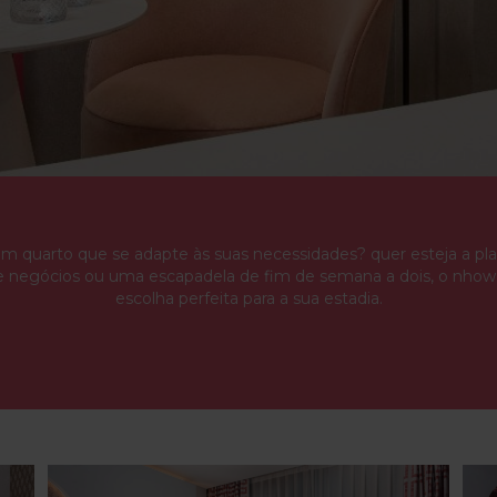
m quarto que se adapte às suas necessidades? quer esteja a p
 negócios ou uma escapadela de fim de semana a dois, o nho
escolha perfeita para a sua estadia.