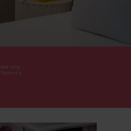
lanear uma
w Room é a