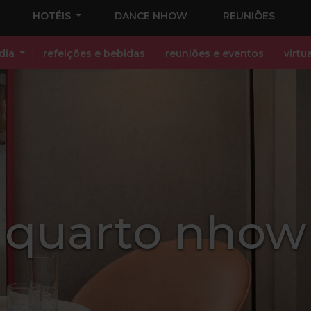
HOTÉIS
DANCE NHOW
REUNIÕES
dia
refeições e bebidas
reuniões e eventos
virtu
quarto nhow