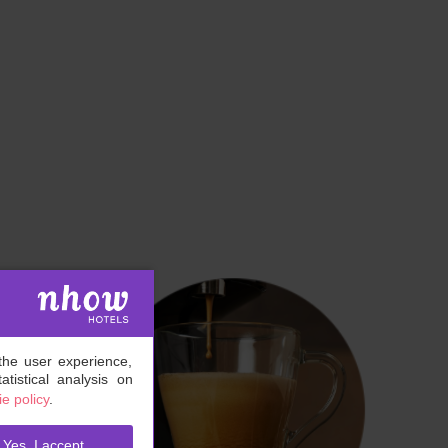
the user experience,
tistical analysis on
e policy
.
Yes, I accept