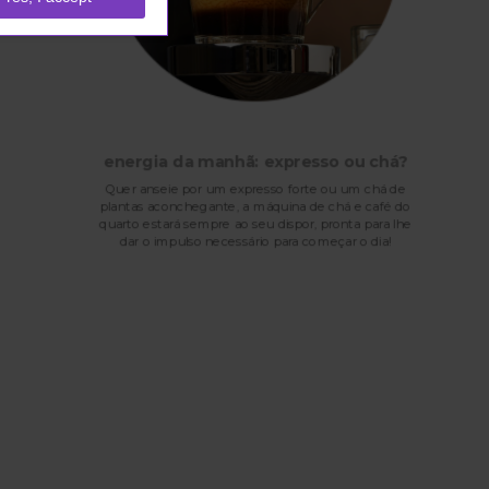
energia da manhã: expresso ou chá?
Quer anseie por um expresso forte ou um chá de
plantas aconchegante, a máquina de chá e café do
quarto estará sempre ao seu dispor, pronta para lhe
dar o impulso necessário para começar o dia!