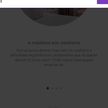
s?
o máximo em conforto
Roma nunca dorme, mas com os colchões e
almofadas ergonómicos, certamente que irá querer
dormir! O único risco? Pode nunca mais querer
levantar-se.