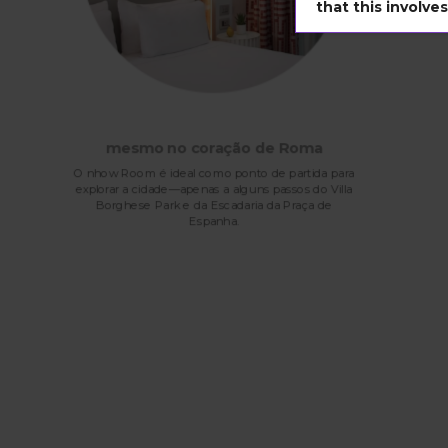
that this involve
mesmo no coração de Roma
O nhow Room é ideal como ponto de partida para
explorar a cidade—apenas a alguns passos do Villa
Borghese Park e da Escadaria da Praça de
Espanha.