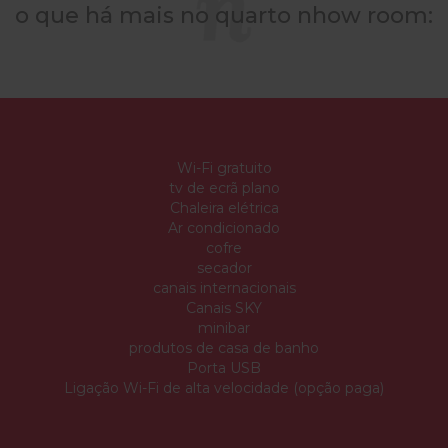
o que há mais no quarto nhow room:
Wi-Fi gratuito
tv de ecrã plano
Chaleira elétrica
Ar condicionado
cofre
secador
canais internacionais
Canais SKY
minibar
produtos de casa de banho
Porta USB
Ligação Wi-Fi de alta velocidade (opção paga)