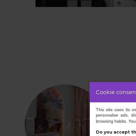
Cookie consen
This site uses its 
personalise ads, di
browsing habits. Yo
Do you accept th