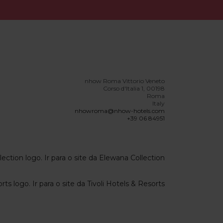
nhow Roma Vittorio Veneto
Corso d'Italia 1, 00198
Roma
Italy
nhowroma@nhow-hotels.com
+39 06 84951