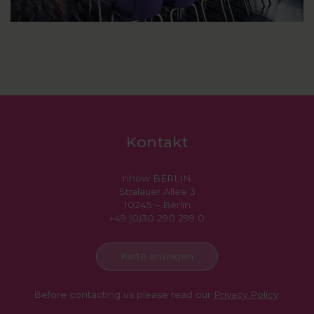
Kontakt
nhow BERLIN
Stralauer Allee 3
10245 – Berlin
+49 (0)30 290 299 0
Karte anzeigen
Before contacting us please read our
Privacy Policy
.