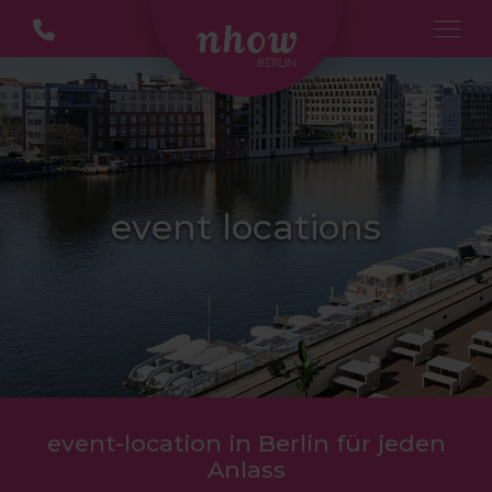
event locations
event-location in Berlin für jeden
Anlass