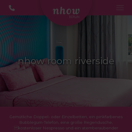
nhow room riverside
Gemütliche Doppel- oder Einzelbetten, ein pinkfarbenes
Bubblegum-Telefon, eine große Regendusche,
kostenloser Nespresso und ein atemberaubender