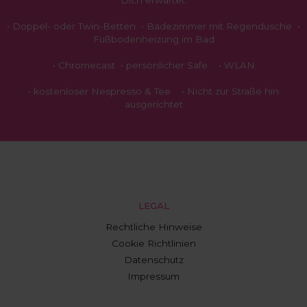
Dich erwartet:
• Doppel- oder Twin-Betten • Badezimmer mit Regendusche •
Fußbodenheizung im Bad
• Chromecast • persönlicher Safe • WLAN
• kostenloser Nespresso & Tee • Nicht zur Straße hin
ausgerichtet
LEGAL
Rechtliche Hinweise
Cookie Richtlinien
Datenschutz
Impressum