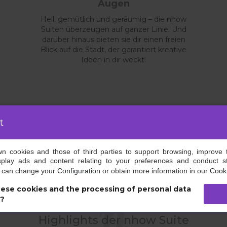
Augen
Hell, gemütlich und geräumig – die nhow
Suiten überzeugen auf ganzer Linie. Und
darüber hinaus bieten sie dir einen freien
Blick auf die Stadt, der garantiert kreative
Ideen in dir weckt.
t
own cookies and those of third parties to support browsing, improve 
splay ads and content relating to your preferences and conduct sta
u can change your
Configuration
or obtain more information in our
Cooki
ese cookies and the processing of personal data
s?
Highlights der nhow Suite