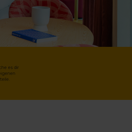
he es dir
eigenen
eile.