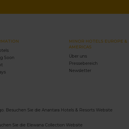
RMATION
MINOR HOTELS EUROPE &
AMERICAS
tels
Über uns
g Soon
Pressebereich
kt
Newsletter
ays