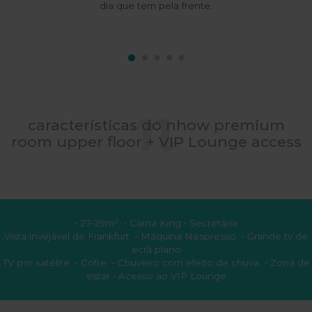
dia que tem pela frente.
características do nhow premium
room upper floor + VIP Lounge access
• 27-29m² • Cama King • Secretária
Vista invejável de Frankfurt • Máquina Nespresso • Grande tv de
ecrã plano
TV por satélite • Cofre • Chuveiro com efeito de chuva • Zona de
estar • Acesso ao VIP Lounge