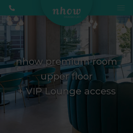
nhow premium room
upper floor
+ VIP Lounge access