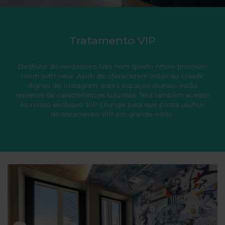
Tratamento VIP
Desfrute do verdadeiro luxo num quarto nhow premium
room with view. Além de oferecerem vistas da cidade
dignas de Instagram, estes espaços divinais estão
repletos de características luxuosas. Terá também acesso
ao nosso exclusivo VIP Lounge para que possa usufruir
do tratamento VIP em grande estilo.