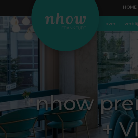
HOME
over
verbli
nhow pre
+ V