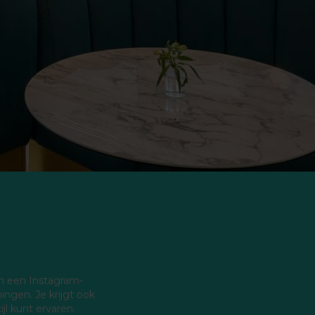
en een Instagram-
ingen. Je krijgt ook
jl kunt ervaren.