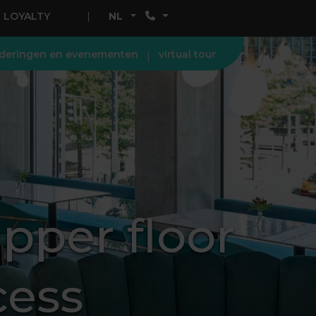
LOYALTY
NL
deringen en evenementen
virtual tour
per floor
cess