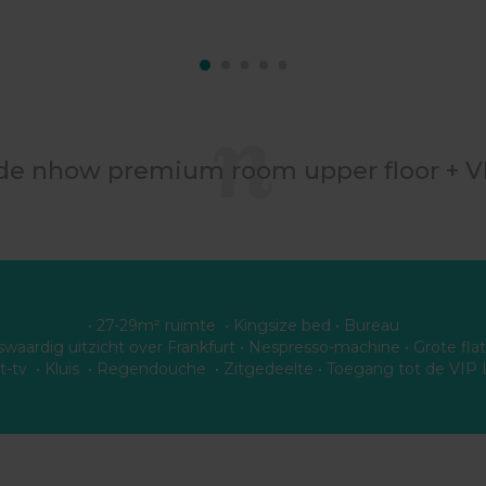
e nhow premium room upper floor + V
• 27-29m² ruimte • Kingsize bed • Bureau
waardig uitzicht over Frankfurt • Nespresso-machine • Grote fla
iet-tv • Kluis • Regendouche • Zitgedeelte • Toegang tot de VIP