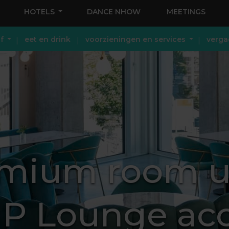
HOTELS
DANCE NHOW
MEETINGS
jf
eet en drink
voorzieningen en services
verga
mium room up
IP Lounge ac