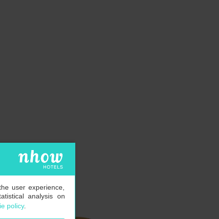
the user experience,
tistical analysis on
e policy
.