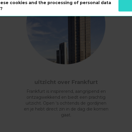
ese cookies and the processing of personal data
s?
uitzicht over Frankfurt
Frankfurt is inspirerend, aangrijpend en
ontzagwekkend en biedt een prachtig
uitzicht. Open ‘s ochtends de gordijnen
en je hebt direct zin in de dag die komen
gaat.