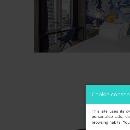
Cookie consen
This site uses its 
personalise ads, di
browsing habits. Yo