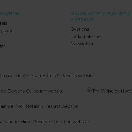
RMATION
MINOR HOTELS EUROPE &
AMERICAS
tels
Over ons
g soon
Redactiekamer
Newsletter
ays