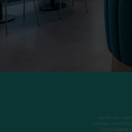
Geniet van ware 
waardig uitzicht ov
nog toegang tot