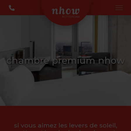
chambre premium nhow
si vous aimez les levers de soleil,