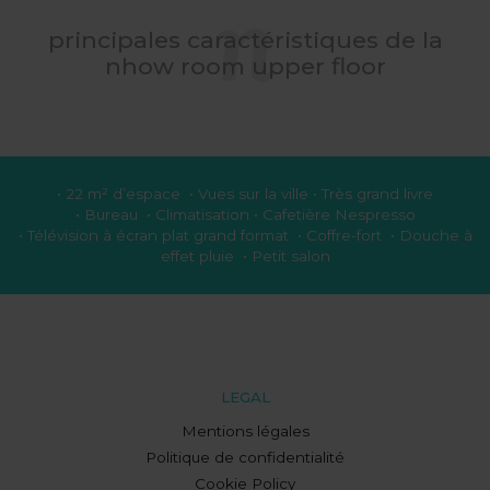
principales caractéristiques de la
nhow room upper floor
• 22 m² d’espace • Vues sur la ville • Très grand livre
• Bureau • Climatisation • Cafetière Nespresso
• Télévision à écran plat grand format • Coffre-fort • Douche à
effet pluie • Petit salon
LEGAL
Mentions légales
Politique de confidentialité
Cookie Policy