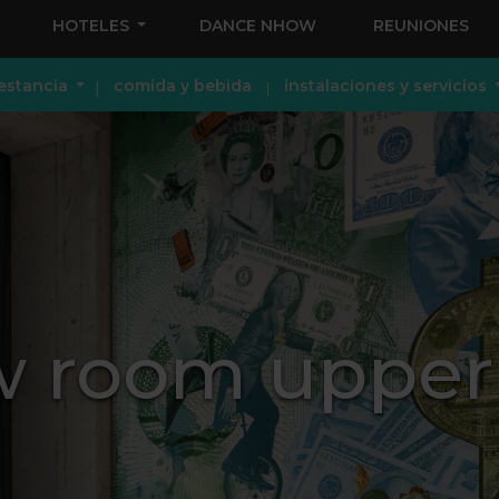
HOTELES
DANCE NHOW
REUNIONES
estancia
comida y bebida
instalaciones y servicios
 room upper 