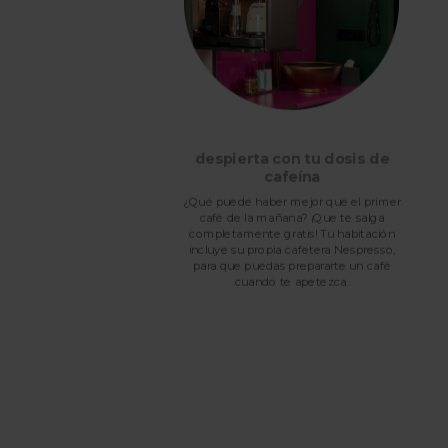
ía
despierta con tu dosis de
cafeína
 que
¿Qué puede haber mejor que el primer
Tras
café de la mañana? ¡Que te salga
y de
completamente gratis! Tu habitación
cto
incluye su propia cafetera Nespresso,
s de
para que puedas prepararte un café
r.
cuando te apetezca.