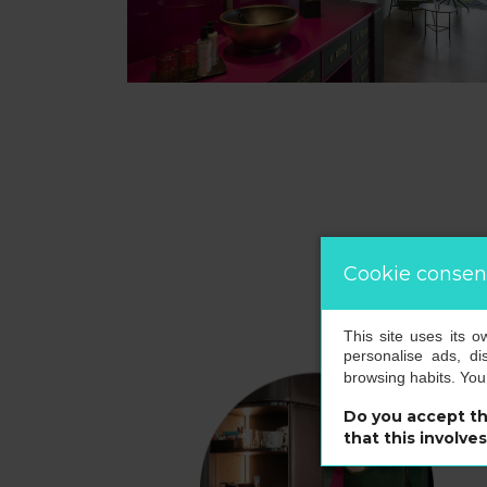
Cookie consen
This site uses its 
personalise ads, di
browsing habits. Yo
Do you accept th
that this involve