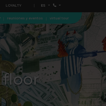
LOYALTY
ES
reuniones y eventos
virtual tour
floor