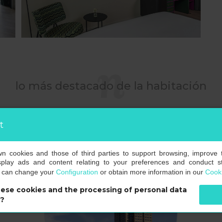
lo más destacado de la habitación
t
own cookies and those of third parties to support browsing, improve 
splay ads and content relating to your preferences and conduct sta
u can change your
Configuration
or obtain more information in our
Cooki
ese cookies and the processing of personal data
s?