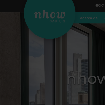
INICIO
acerca de
nhow