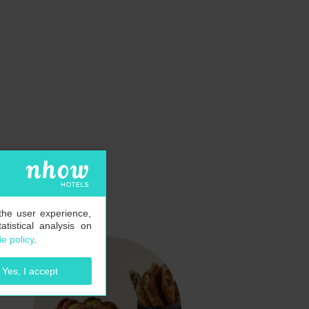
the user experience,
tistical analysis on
e policy
.
Yes, I accept