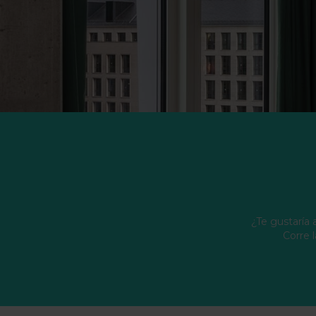
¿Te gustaría 
Corre l