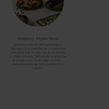
relájate y déjate llevar
Sá
Verás qué bien te sienta ponerte tu
albornoz y tus zapatillas de cortesía para
ul
descansar tras un largo día de reuniones
King
o visitas turísticas. Disfruta de la relajación
sueñ
en estado puro Ponte algo cómodo y
llama al servicio de habitaciones. Es lo
máximo.