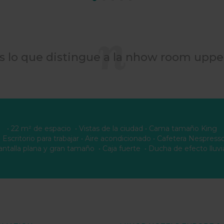
s lo que distingue a la nhow room upper
• 22 m² de espacio • Vistas de la ciudad • Cama tamaño King
• Escritorio para trabajar • Aire acondicionado • Cafetera Nespress
pantalla plana y gran tamaño • Caja fuerte • Ducha de efecto lluvi