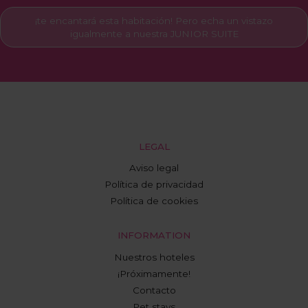
¡te encantará esta habitación! Pero echa un vistazo
igualmente a nuestra JUNIOR SUITE
LEGAL
Aviso legal
Política de privacidad
Política de cookies
INFORMATION
Nuestros hoteles
¡Próximamente!
Contacto
Pet stays