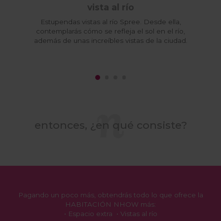
vista al río
Estupendas vistas al río Spree. Desde ella,
contemplarás cómo se refleja el sol en el río,
además de unas increíbles vistas de la ciudad.
entonces, ¿en qué consiste?
Pagando un poco más, obtendrás todo lo que ofrece la
HABITACIÓN NHOW
más:
• Espacio extra • Vistas al río