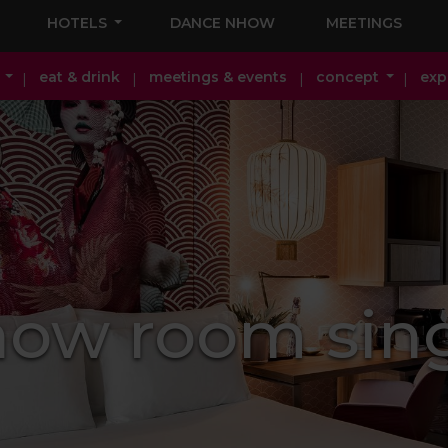
HOTELS
DANCE NHOW
MEETINGS
eat & drink
meetings & events
concept
exp
ow room sin