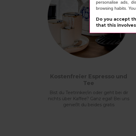
personalise ads, di
browsing habits. Yo
Do you accept th
that this involve
Kostenfreier Espresso und
Tee
Bist du Teetrinker/in oder geht bei dir
nichts über Kaffee? Ganz egal! Bei uns
genießt du beides gratis