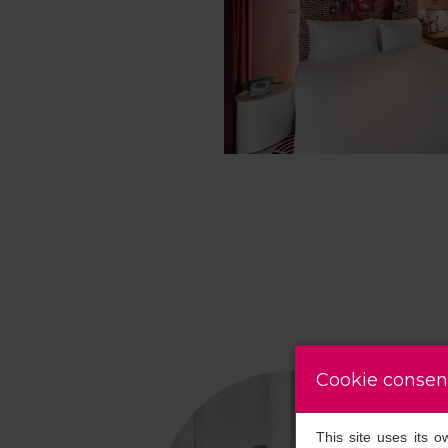
Cookie consen
This site uses its 