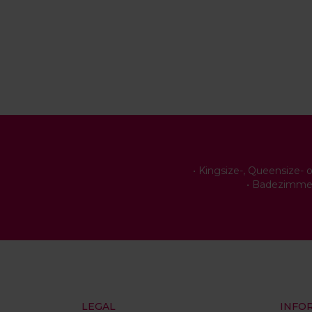
• Kingsize-, Queensize-
• Badezimmer
LEGAL
INFO