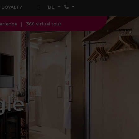
LOYALTY
DE
erience
360 virtual tour
gle