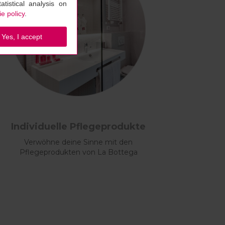
tistical analysis on
e policy
.
Yes, I accept
Individuelle Pflegeprodukte
Verwöhne deine Sinne mit den
Pflegeprodukten von La Bottega