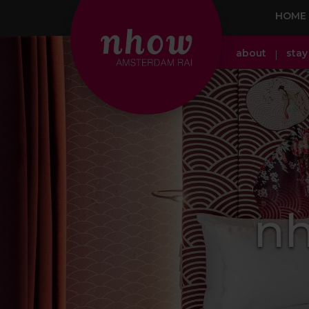
HOME
about
stay
nh