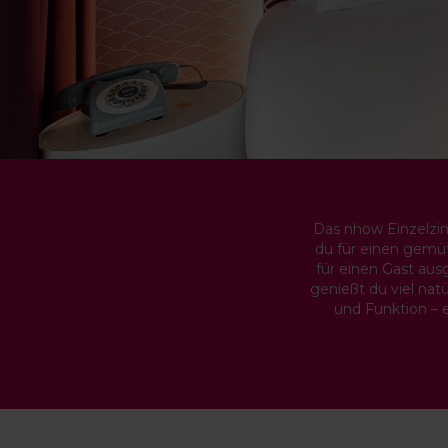
Das nhow Einzelzimm
du für einen gemüt
für einen Gast aus
genießt du viel natü
und Funktion – 