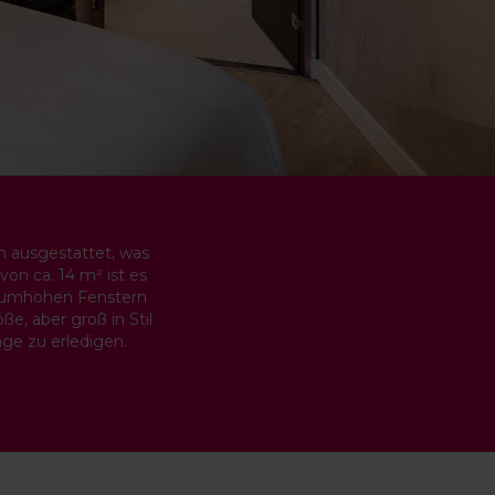
em ausgestattet, was
on ca. 14 m² ist es
 raumhohen Fenstern
ße, aber groß in Stil
ge zu erledigen.