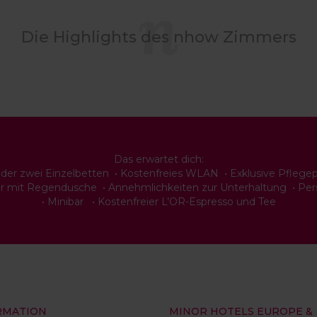
Die Highlights des nhow Zimmers
Das erwartet dich:
 oder zwei Einzelbetten • Kostenfreies WLAN • Exklusive Pfleg
 mit Regendusche • Annehmlichkeiten zur Unterhaltung • Pers
• Minibar • Kostenfreier L’OR-Espresso und Tee
RMATION
MINOR HOTELS EUROPE &