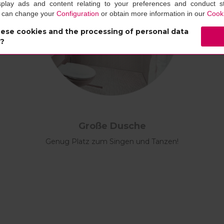
splay ads and content relating to your preferences and conduct sta
u can change your
Configuration
or obtain more information in our
Cooki
ese cookies and the processing of personal data
s?
Große Dusche
Genug Platz zum Singen und Tanzen!