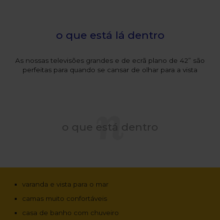
o que está lá dentro
As nossas televisões grandes e de ecrã plano de 42” são
perfeitas para quando se cansar de olhar para a vista
o que está dentro
varanda e vista para o mar
camas muito confortáveis
casa de banho com chuveiro