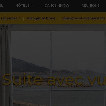
IL
HÔTELS
DANCE NHOW
RÉUNIONS
séjourner
manger et boire
réunions et événements
Suite avec v