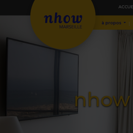
ACCUE
à propos
nhow 