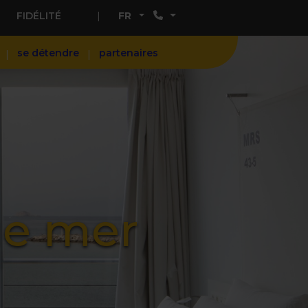
FIDÉLITÉ
FR
se détendre
partenaires
ue mer