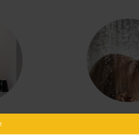
t
douche à eff