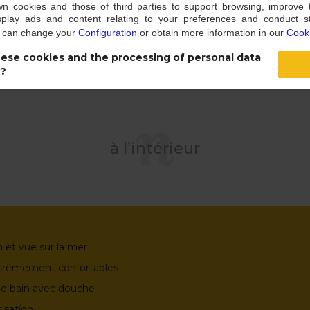
own cookies and those of third parties to support browsing, improve 
typiquement
Rien de tel qu’une douche à
splay ads and content relating to your preferences and conduct sta
e savourer un
une journée à la
u can change your
Configuration
or obtain more information in our
Cooki
le long de la
.
ese cookies and the processing of personal data
s?
à l’intérieur
 et vue sur la mer
extrêmement confortables
 de bain avec douche
isation