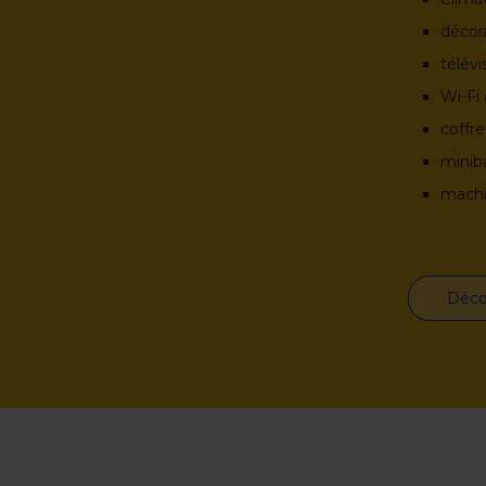
décor
télévi
Wi-Fi 
coffre
minib
machi
Déco