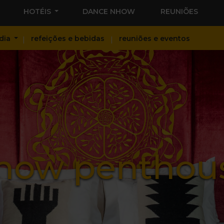
HOTÉIS
DANCE NHOW
REUNIÕES
dia
refeições e bebidas
reuniões e eventos
how penthou