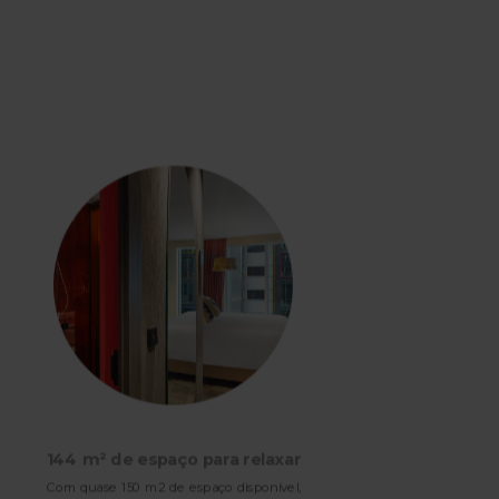
144 m² de espaço para relaxar
Com quase 150 m2 de espaço disponível,
Orga