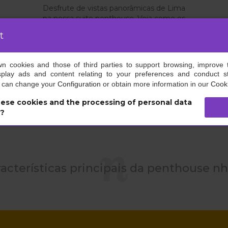
Desfrute de vistas panorâmicas de Lima
na nossa suite penthouse. Veja como os
passeios em baixo se enchem de
t
pessoas e maravilhe-se com o milagroso
espetáculo de luzes quando o dia se
transforma em noite.
own cookies and those of third parties to support browsing, improve 
splay ads and content relating to your preferences and conduct sta
u can change your
Configuration
or obtain more information in our
Cooki
ese cookies and the processing of personal data
s?
racterísticas principais da penthouse n