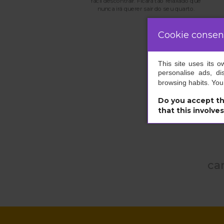
fácil descontrair. Ficará tão relaxado que
nunca irá querer sair do seu quarto.
 algo
. E
rto.
Cookie consen
This site uses its 
personalise ads, di
browsing habits. Yo
Do you accept th
that this involve
ca