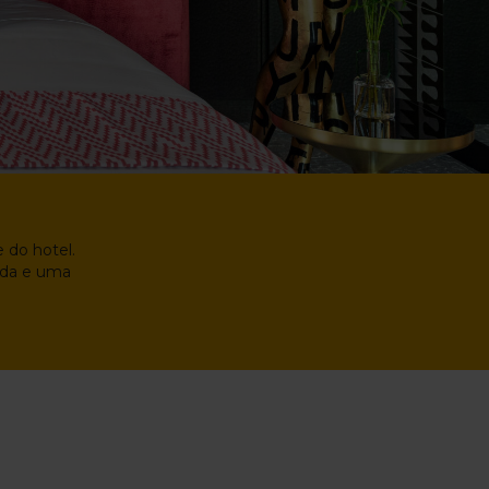
 do hotel.
vada e uma