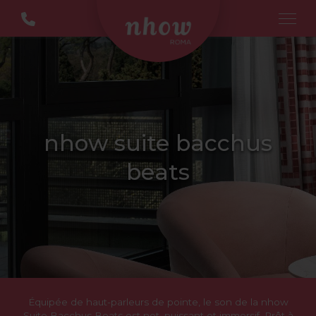
nhow suite bacchus
beats
Équipée de haut-parleurs de pointe, le son de la nhow
Suite Bacchus Beats est net, puissant et immersif. Prêt à