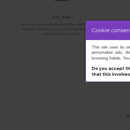
ave, fido !
Votre ami à fourrure mérite d’être traité comme un
véritable empereur, avec une expérience VIP que
Cookie consen
même César envierait.
This site uses its 
personalise ads, di
browsing habits. Yo
Do you accept th
that this involve
A