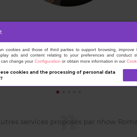
une salle de sport pour les
t
gladiateurs
Que vous ayez besoin de vous dépenser après une
own cookies and those of third parties to support browsing, improve 
longue journée ou de suivre votre programme de
splay ads and content relating to your preferences and conduct sta
remise en forme, la salle de sport nhow Roma est
u can change your
Configuration
or obtain more information in our
Cooki
toujours à disposition.
ese cookies and the processing of personal data
s?
utres services proposés par nhow Roma