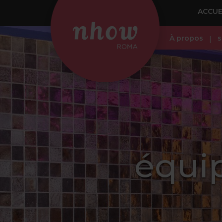
ACCUE
À propos
s
équi