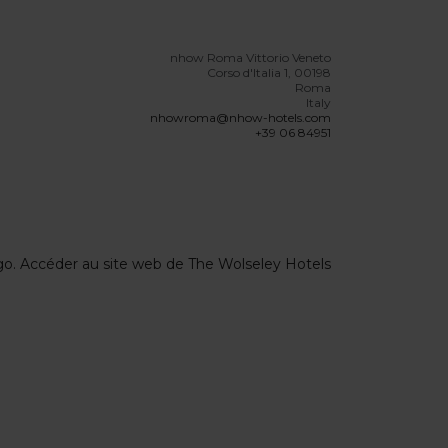
nhow Roma Vittorio Veneto
Corso d'Italia 1, 00198
Roma
Italy
nhowroma@nhow-hotels.com
+39 06 84951