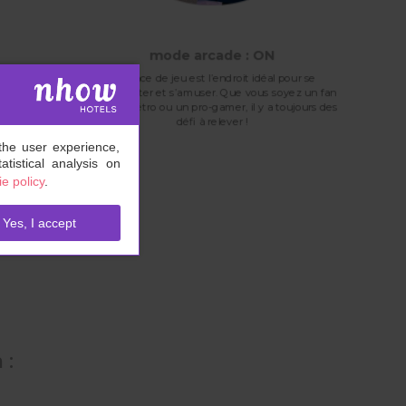
mode arcade : ON
L’espace de jeu est l’endroit idéal pour se
déconnecter et s’amuser. Que vous soyez un fan
d’arcade rétro ou un pro-gamer, il y a toujours des
défi à relever !
the user experience,
tistical analysis on
e policy
.
Yes, I accept
 :