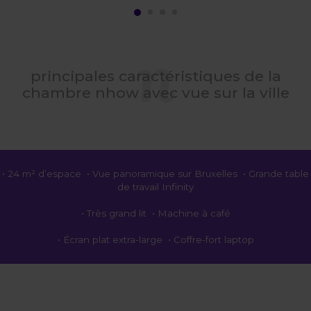
principales caractéristiques de la
chambre nhow avec vue sur la ville
• 24 m² d’espace • Vue panoramique sur Bruxelles • Grande table
de travail Infinity
• Très grand lit • Machine à café
• Écran plat extra-large • Coffre-fort laptop