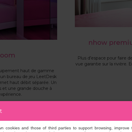
nhow premiu
room
Plus d’espace pour faire 
vue garantie sur la rivière.
quipement haut de gamme
, un bureau de jeu LeetDesk
ernet haut débit séparée. Un
les et une grande douche à
expérience.
t
own cookies and those of third parties to support browsing, improve 