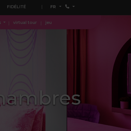
FIDÉLITÉ
FR
s
virtual tour
jeu
chambres