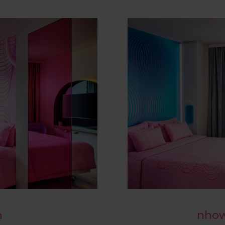
nhow
m