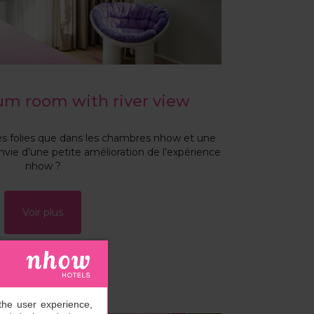
m room with river view
des folies que dans les chambres nhow et une
 Envie d’une petite amélioration de l’expérience
nhow ?
Voir plus
the user experience,