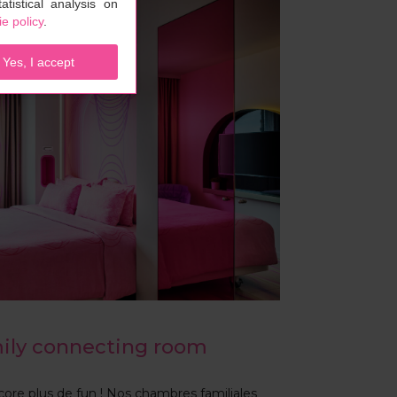
tistical analysis on
e policy
.
Yes, I accept
ily connecting room
core plus de fun ! Nos chambres familiales