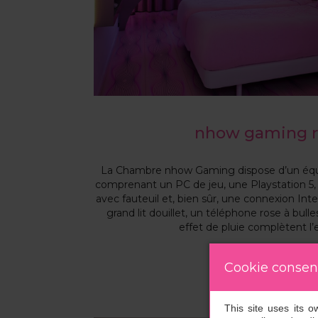
nhow gaming 
La Chambre nhow Gaming dispose d’un é
comprenant un PC de jeu, une Playstation 5
avec fauteuil et, bien sûr, une connexion Int
grand lit douillet, un téléphone rose à bul
effet de pluie complètent l’
Cookie consen
Voir plus
This site uses its 