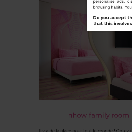
personalise ads, di
browsing habits. Yo
Do you accept th
that this involve
nhow family room r
Il y a de la place pour tout le monde ! Optez