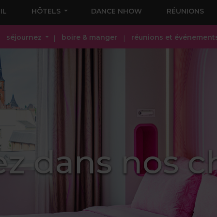
IL
HÔTELS
DANCE NHOW
RÉUNIONS
séjournez
boire & manger
réunions et événement
ez dans nos 