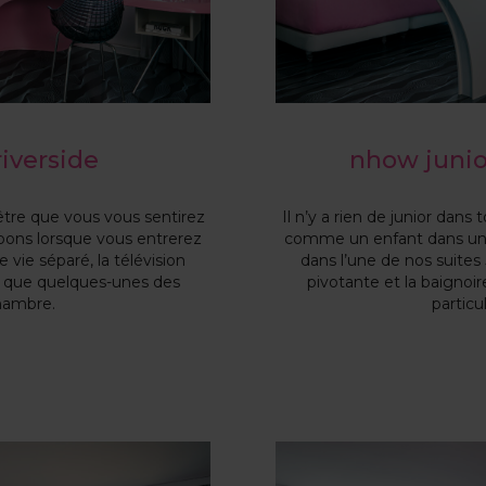
riverside
nhow junior
t-être que vous vous sentirez
Il n’y a rien de junior dans
ons lorsque vous entrerez
comme un enfant dans un 
e vie séparé, la télévision
dans l’une de nos suites J
nt que quelques-unes des
pivotante et la baignoi
chambre.
particu