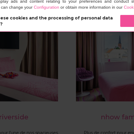
splay ads and content relating to your preferences and conduct sta
u can change your
Configuration
or obtain more information in our
Cooki
ese cookies and the processing of personal data
s?
iverside
nhow fam
 pour l’une de nos spacieuses
Plus de confort pour en