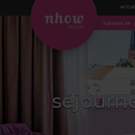
ACCUE
à propos de
séjourn