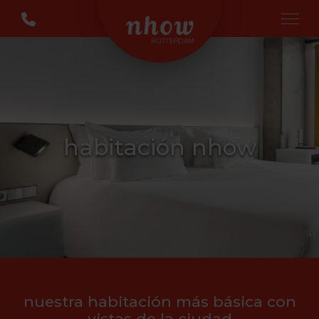
habitación nhow
nuestra habitación más básica con
vistas de la ciudad