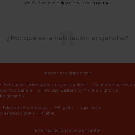
de él. Para que holgazanear sea la norma.
¿Por qué esta habitación engancha?
Tendrás a tu disposición:
• Dos camas individuales o una cama doble • Cuarto de baño con
ducha o bañera • Sillón Lazy Bastard by Montis, digno de
holgazanes
• Televisión incorporada • Wifi gratis • Caja fuerte •
Nespresso gratis • Minibar
¡Esta habitación te va a encantar!