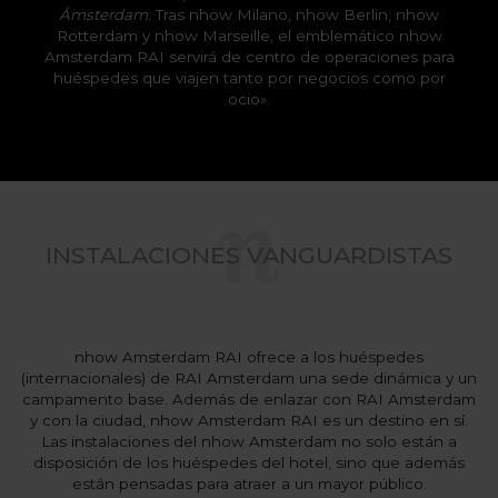
Ámsterdam.
Tras nhow Milano, nhow Berlin, nhow
Rotterdam y nhow Marseille, el emblemático nhow
Amsterdam RAI servirá de centro de operaciones para
huéspedes que viajen tanto por negocios como por
ocio».
INSTALACIONES VANGUARDISTAS
nhow Amsterdam RAI ofrece a los huéspedes
(internacionales) de RAI Amsterdam una sede dinámica y un
campamento base. Además de enlazar con RAI Amsterdam
y con la ciudad, nhow Amsterdam RAI es un destino en sí.
Las instalaciones del nhow Amsterdam no solo están a
disposición de los huéspedes del hotel, sino que además
están pensadas para atraer a un mayor público.