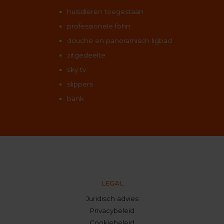
huisdieren toegestaan
professionele föhn
douche en panoramisch ligbad
zitgedeelte
sky tv
slippers
bank
LEGAL
Juridisch advies
Privacybeleid
Cookiebeleid