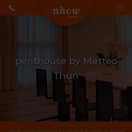
penthouse by Matteo
Thun
Op de 4e verdieping: luxe, superieure kwaliteit en design