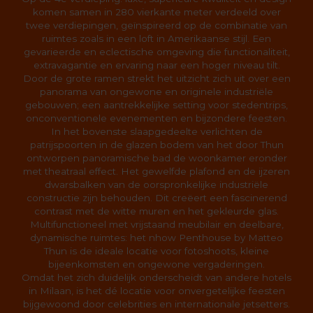
komen samen in 280 vierkante meter verdeeld over
twee verdiepingen, geïnspireerd op de combinatie van
ruimtes zoals in een loft in Amerikaanse stijl. Een
gevarieerde en eclectische omgeving die functionaliteit,
extravagantie en ervaring naar een hoger niveau tilt.
Door de grote ramen strekt het uitzicht zich uit over een
panorama van ongewone en originele industriële
gebouwen; een aantrekkelijke setting voor stedentrips,
onconventionele evenementen en bijzondere feesten.
In het bovenste slaapgedeelte verlichten de
patrijspoorten in de glazen bodem van het door Thun
ontworpen panoramische bad de woonkamer eronder
met theatraal effect. Het gewelfde plafond en de ijzeren
dwarsbalken van de oorspronkelijke industriële
constructie zijn behouden. Dit creëert een fascinerend
contrast met de witte muren en het gekleurde glas.
Multifunctioneel met vrijstaand meubilair en deelbare,
dynamische ruimtes: het nhow Penthouse by Matteo
Thun is de ideale locatie voor fotoshoots, kleine
bijeenkomsten en ongewone vergaderingen.
Omdat het zich duidelijk onderscheidt van andere hotels
in Milaan, is het dé locatie voor onvergetelijke feesten
bijgewoond door celebrities en internationale jetsetters.