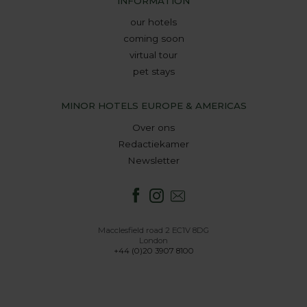
INFORMATION
our hotels
coming soon
virtual tour
pet stays
MINOR HOTELS EUROPE & AMERICAS
Over ons
Redactiekamer
Newsletter
Macclesfield road 2 EC1V 8DG
London
+44 (0)20 3907 8100