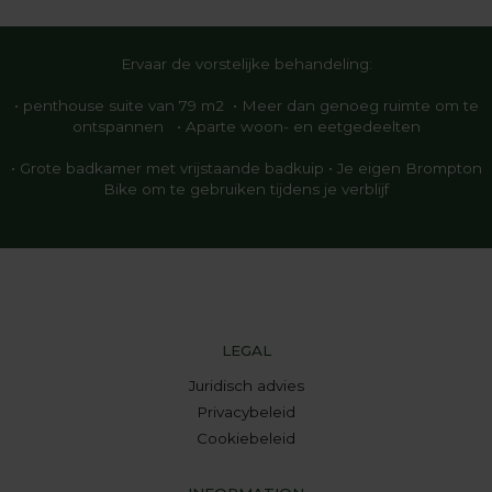
Ervaar de vorstelijke behandeling:
• penthouse suite van 79 m2 • Meer dan genoeg ruimte om te
ontspannen • Aparte woon- en eetgedeelten
• Grote badkamer met vrijstaande badkuip • Je eigen Brompton
Bike om te gebruiken tijdens je verblijf
LEGAL
Juridisch advies
Privacybeleid
Cookiebeleid