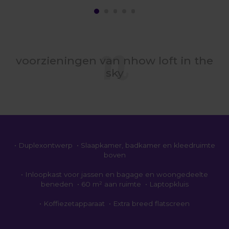
voorzieningen van nhow loft in the
sky
• Duplexontwerp • Slaapkamer, badkamer en kleedruimte
boven
• Inloopkast voor jassen en bagage en woongedeelte
beneden • 60 m² aan ruimte • Laptopkluis
• Koffiezetapparaat • Extra breed flatscreen