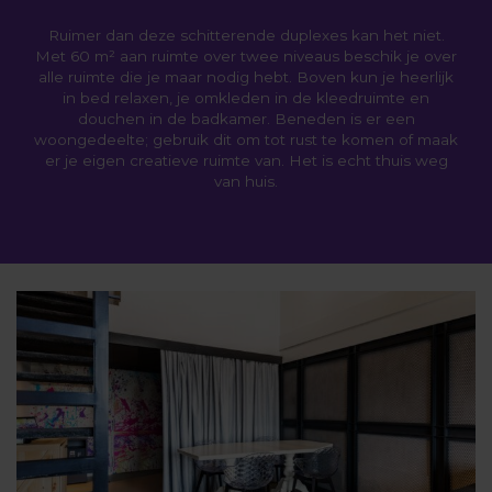
Ruimer dan deze schitterende duplexes kan het niet.
Met 60 m² aan ruimte over twee niveaus beschik je over
alle ruimte die je maar nodig hebt. Boven kun je heerlijk
in bed relaxen, je omkleden in de kleedruimte en
douchen in de badkamer. Beneden is er een
woongedeelte; gebruik dit om tot rust te komen of maak
er je eigen creatieve ruimte van. Het is echt thuis weg
van huis.