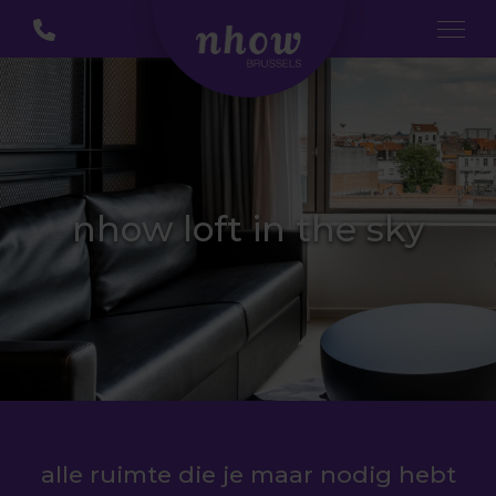
nhow loft in the sky
alle ruimte die je maar nodig hebt