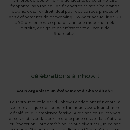
lumières dorées en forme de cloche, sa colonne LED
frappante, son tableau de fléchettes et ses cinq grands
écrans, c’est l’endroit idéal pour des soirées privées et
des événements de networking. Pouvant accueillir de 70
à 90 personnes, ce pub britannique moderne mêle
histoire, design et divertissement au cœur de
Shoreditch.
célébrations à nhow !
Vous organisez un événement à Shoreditch ?
Le restaurant et le bar du nhow London ont réinventé la
scène classique des pubs britanniques avec leur charme
décalé et leur ambiance festive. Avec ses couleurs vives
et ses motifs audacieux, notre espace suscite la créativité
et l’excitation. Tout est fait pour vous divertir ! Que ce soit
pour une fête entre amis, un dîner en tête-à-tête ou une