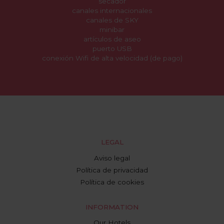
secador
canales internacionales
canales de SKY
minibar
artículos de aseo
puerto USB
conexión Wifi de alta velocidad (de pago)
LEGAL
Aviso legal
Política de privacidad
Política de cookies
INFORMATION
Our Hotels