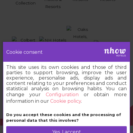
Cookie consent
This site uses its own cookies and those of third
parties to support browsing, improve the user
experience, personalise ads, display ads and
content relating to your preferences and conduct
statistical analysis on browsing habits. You can
change your
Configuration
or obtain more
information in our
Cookie policy
.
Do you accept these cookies and the processing of
2026 MINOR HOTELS EUROPE & AMERICAS
personal data that this involves?
Yes, I accept