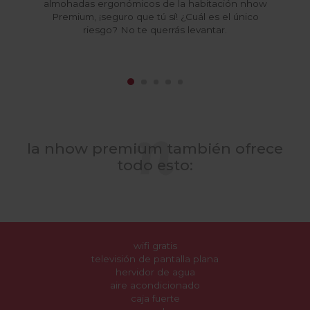
almohadas ergonómicos de la habitación nhow
Premium, ¡seguro que tú sí! ¿Cuál es el único
riesgo? No te querrás levantar.
la nhow premium también ofrece
todo esto:
wifi gratis
televisión de pantalla plana
hervidor de agua
aire acondicionado
caja fuerte