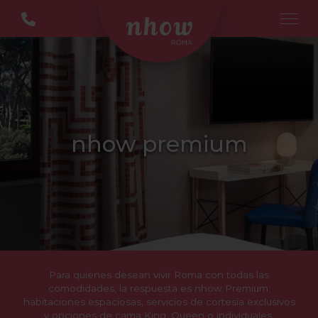
nhow premium
Para quienes desean vivir Roma con todas las
comodidades, la respuesta es nhow Premium:
habitaciones espaciosas, servicios de cortesía exclusivos
y opciones de cama King, Queen o individuales.