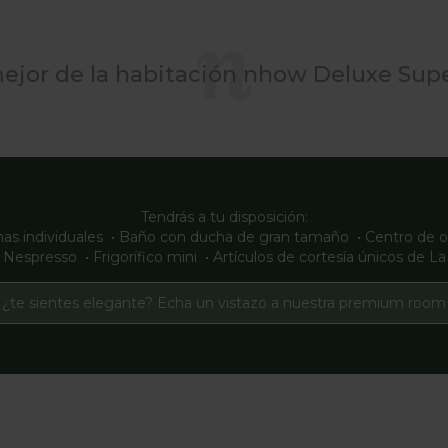
mejor de la habitación nhow Deluxe Supe
Tendrás a tu disposición:
s individuales • Baño con ducha de gran tamaño • Centro de oci
fé Nespresso • Frigorífico mini • Artículos de cortesía únicos de L
¿te sientes elegante? Echa un vistazo a nuestra premium room