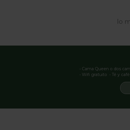
lo 
• Cama Queen o dos cama
• Wifi gratuito • Té y ca