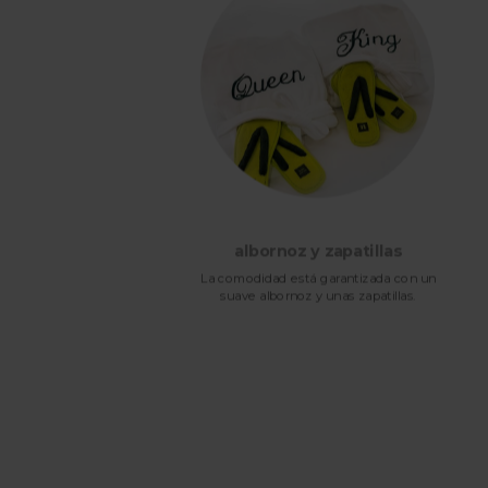
cos
albornoz y zapatillas
ía de
La comodidad está garantizada con un
suave albornoz y unas zapatillas.